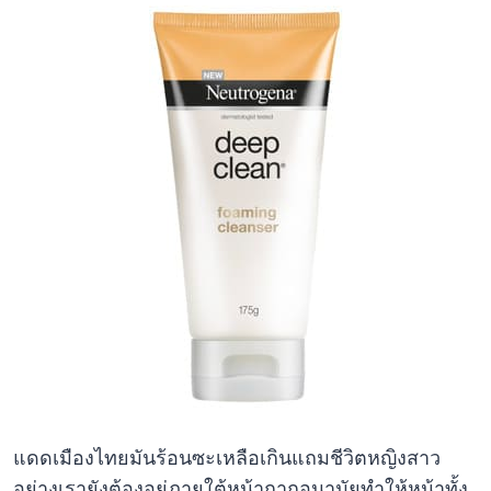
แดดเมืองไทยมันร้อนซะเหลือเกินแถมชีวิตหญิงสาว
อย่างเรายังต้องอยู่ภายใต้หน้ากากอนามัยทำให้หน้าทั้ง