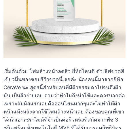
เริ่มต้นด้วย โฟมล้างหน้าลดสิว ยี่ห้อไหนดี ตัวเลิฟขวดสี
เขียวมิ้นของชอบรีวิวขวดนี้เลยค่ะ น้องคนนี้มาจากยี่ห้อ
CeraVe นะ สูตรนี้สำหรับคนที่มีผิวธรรมดาไปจนถึงผิว
มัน เป็นสิวง่ายเลย ถามว่าทำไมถึงน่าใช้และควรบอกต่อ
เพราะสัมผัสแรกเลยคืออ่อนโยนมากๆและไม่ทำให้ผิว
หน้าแห้งหลังจากใช้โฟมล้างหน้าเลย ต้องขอบคุณที่เขา
ได้นำเอาเซราไมด์ที่จำเป็นต่อผิวหนังที่สกัดจากพืช 3
ชนิดพร้อมทั้งเทคโนโลยี MVE ที่ได้รับการจดสิทธิบัตร