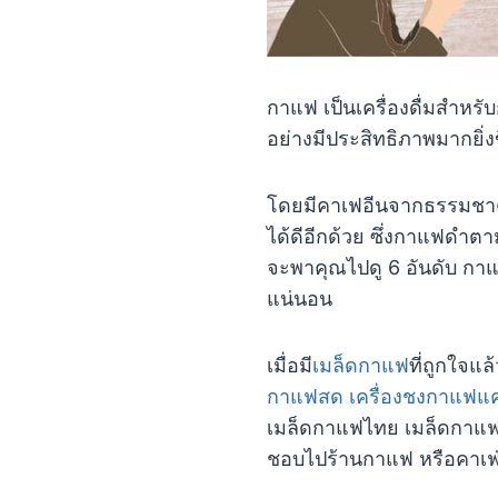
กาแฟ เป็นเครื่องดื่มสำหรั
อย่างมีประสิทธิภาพมากยิ่ง
โดยมีคาเฟอีนจากธรรมชาติ
ได้ดีอีกด้วย ซึ่งกาแฟดำตา
จะพาคุณไปดู 6 อันดับ กาแ
แน่นอน
เมื่อมี
เมล็ดกาแฟ
ที่ถูกใจแ
กาแฟสด
เครื่องชงกาแฟแ
เมล็ดกาแฟไทย เมล็ดกาแฟ
ชอบไปร้านกาแฟ หรือคาเฟ่