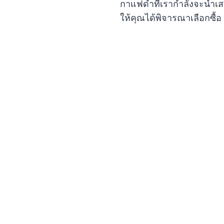
กาแฟดำที่เรากำลังจะนำเสน
ให้คุณได้พิจารณาเลือกซื้อ 