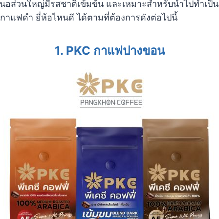
อส่วนใหญ่มีรสชาติเข้มข้น และเหมาะสำหรับนำไปทำเป็นเคร
กาแฟดำ ยี่ห้อไหนดี ได้ตามที่ต้องการดังต่อไปนี้
1. PKC กาแฟปางขอน