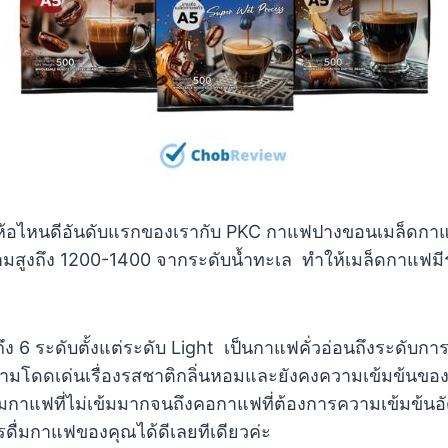
ี่ห้อไหนดีอันดับแรกของเรากับ PKC กาแฟปางขอนเมล็ดกาแ
ามสูงถึง 1200-1400 จากระดับน้ำทะเล ทำให้เมล็ดกาแฟม
ถึง 6 ระดับตั้งแต่ระดับ Light เป็นกาแฟคั่วอ่อนถึงระดับก
ความโดดเด่นเรื่องรสชาติกลิ่นหอมและยังคงความเข้มข้นขอ
ื่มกาแฟที่ไม่เข้มมากจนถึงคอกาแฟที่ต้องการความเข้มข้นอั
ื่มกาแฟของคุณได้ดีเลยทีเดียวค่ะ