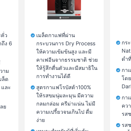
คั่ว
เมล็ดกาแฟที่ผ่าน
กระ
กถึง 6
กระบวนการ Dry Process
Nat
ให้ความเข้มข้นสูง และมี
ดำที
คาเฟอีนจากธรรมชาติ ช่วย
ี
ให้รู้สึกตื่นตัวและมีสมาธิใน
กาแ
วาม
การทำงานได้ดี
โดย
มล็ด
Dar
ม และ
สูตรกาแฟโรบัสต้า100%
ให้รสขมนุ่มละมุน มีความ
กาแ
กลมกล่อม ครีม่าแน่น ไม่มี
ควา
ษเลย
ความเปรี้ยวจนเกินไป ดื่ม
รสช
ง่าย
รสชา