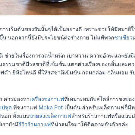
บการเริ่มต้นของวันนั้นๆได้เป็นอย่างดี เพราะช่วยให้มีสม
ขึ้น นอกจากนี้ยังมีประโยชน์ต่อร่างกาย ไม่แพ้พวก
ชาเขียว
 ช่วยในเรื่องการลดน้ำหนัก เบาหวาน ความอ้วน และยังม
มธรรมชาติมีรสชาติที่เข้มข้น แตกต่างเรื่องของกลิ่นและคว
ฟดำ ยี่ห้อไหนดี ที่ให้รสชาติเข้มข้น กลมกล่อม กลิ่นหอม 
ล้ว ควรมองหา
เครื่องชงกาแฟ
ที่เหมาะสมกับสไตล์การชงของต
คปซูล
ที่ชงกาแฟ
Moka Pot
เป็นต้น สำหรับเมล็ดกาแฟก็มี
นอก ทั้งแบบ
ขายส่งเมล็ดกาแฟ
สำหรับร้านกาแฟหรือแบบปลีก
เรายังมี
รีวิวร้านกาแฟ
ที่น่าสนใจมาให้ติดตามกันด้วยค่ะ