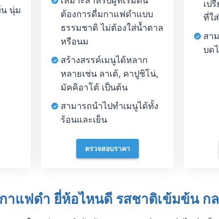
เหมาะสำหรับผู้ที่เริ่มต้น
เปร
น นุ่ม
ต้องการดื่มกาแฟดำแบบ
ที่ใ
ธรรมชาติ ไม่ต้องใส่น้ำตาล
สาม
หรือนม
บดไ
สร้างสรรค์เมนูได้หลาก
หลายเช่น ลาเต้, คาปูชิโน่,
มัคคิอาโต้ เป็นต้น
สามารถนำไปทำเมนูได้ทั้ง
ร้อนและเย็น
ตรวจสอบราคา
กาแฟดำ ยี่ห้อไหนดี รสชาติเข้มข้น ก