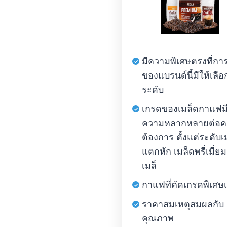
มีความพิเศษตรงที่การ
ของแบรนด์นี้มีให้เลือ
ระดับ
เกรดของเมล็ดกาแฟม
ความหลากหลายต่อค
ต้องการ ตั้งแต่ระดับเ
แตกหัก เมล็ดพรี่เมี่ย
เมล็
กาแฟที่คัดเกรดพิเศ
ราคาสมเหตุสมผลกับ
คุณภาพ