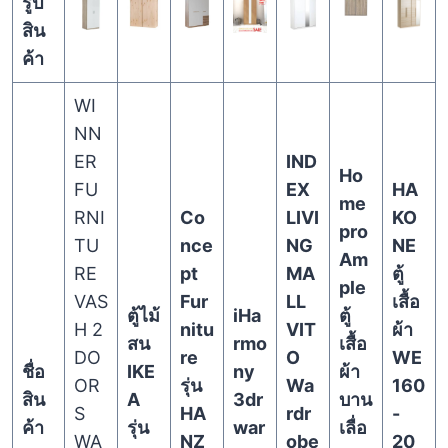
รูป
สิน
ค้า
WI
NN
ER
IND
Ho
FU
EX
HA
me
RNI
Co
LIVI
KO
pro
TU
nce
NG
NE
Am
RE
pt
MA
ตู้
ple
VAS
Fur
LL
เสื้อ
ตู้ไม้
iHa
ตู้
H 2
nitu
VIT
ผ้า
สน
rmo
เสื้อ
DO
re
O
WE
ชื่อ
IKE
ny
ผ้า
OR
รุ่น
Wa
160
สิน
A
3dr
บาน
S
HA
rdr
-
ค้า
รุ่น
war
เลื่อ
WA
NZ
obe
20