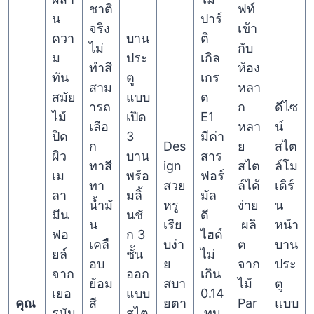
ชาติ
ฟท์
น
ปาร์
จริง
เข้า
ควา
บาน
ติ
ไม่
กับ
ม
ประ
เกิล
ทำสี
ห้อง
ทัน
ตู
เกร
สาม
หลา
สมัย
แบบ
ด
ารถ
ก
ดีไซ
ไม้
เปิด
E1
เลือ
หลา
น์
ปิด
3
มีค่า
ก
Des
ย
สไต
ผิว
บาน
สาร
ทาสี
ign
สไต
ล์โม
เม
พร้อ
ฟอร์
ทา
สวย
ล์ได้
เดิร์
ลา
มลิ้
มัล
น้ำมั
หรู
ง่าย
น
มีน
นชั
ดี
น
เรีย
ผลิ
หน้า
ฟอ
ก 3
ไฮด์
เคลื
บง่า
ต
บาน
ยล์
ชั้น
ไม่
อบ
ย
จาก
ประ
จาก
ออก
เกิน
ย้อม
สบา
ไม้
ตู
เยอ
แบบ
0.14
คุณ
สี
ยตา
Par
แบบ
รมัน
สไต
ทน