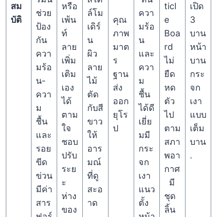
สม
หรือ
ticl
เปิด
ช่วย
ล์โม
ควา
บัติ
เพ้น
คุณ
e
3
ป้อง
เดิร์
มร้อ
ท์
ภาพ
Boa
บาน
กัน
น
น
ลาย
มาต
rd
หน้า
ควา
ผิว
และ
เพิ่ม
ร
ไม่
บาน
มร้อ
ลาย
ควา
เติม
ฐาน
ยืด
กระ
น-
ไม้
ม
เอง
ส่ง
หด
จก
ควา
ตัด
ชื้น
ได้
ออก
ตัว
เงา
ม
กับสี
ได้ดี
ตาม
ยุโร
ไป
แบบ
ชื้น
ขาว
เยี่ย
ใจ
ป
ตาม
เต็ม
และ
ให้
มมี
ชอบ
สภา
บาน
รอย
อาร
กระ
ปรับ
พอา
.
ขีด
มณ์
จก
ระย
กาศ
ข่วน
ที่ดู
เงา
ะ
มี
มีค่า
สะอ
แนว
ห่าง
ชุด
สาร
าด
ตั้ง
ของ
ลิ้น
ฟอร์
หน้า