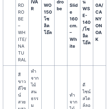
IVA
dro
น
RD
WO
Slid
0A/
R
be
WS
RO
150
e
CA
E-
BE
โซ
160
NY
140
–
ลิค
cm.
ON
/โซ
WH
โอ๊ค
–
OA
ลิด
ITE/
Wh
K
โอ๊ค
NA
ite
TU
RAL
ทำ
สี
จาก
ขาว
ไม้
ดี
ดีไซ
สน
ไซน์
น์
ทำ
ธรร
สไต
สวย
จาก
ม
ล์ลอ
ผสา
ไม้