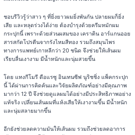
ชอบรีวิวรู้ว่าสาว ๆ ที่ยิ่งยาวผมยิ่งพันกัน ปลายผมก็ยิ่ง
เสีย และหลุดร่วงได้ง่าย ต้องบำรุงด้วยครีมหมักผม
กระปุกนี้ เพราะด้วยส่วนผสมของ เคราติน อาร์แกนออย
สารสกัดโปรตีนจากรังไหมสีทอง รวมถึงสมุนไพร
ทางการแพทย์เกาหลีกว่า 20 ชนิด จึงช่วยให้เส้นผม
เรียบลื่นเงางาม มีน้ำหนักและนุ่มสวยขึ้น
โดย แทงกีโมรี ดือแรซู อินเทนซีฟ นูริชชิ่ง แพ็คกระปุก
นี้ ได้ผ่านการคิดค้นและวิจัยผลิตภัณฑ์อย่างมีคุณภาพ
มากว่า 12 ปี จึงช่วยดูแลผมได้อย่างมีประสิทธิภาพอย่าง
แท้จริง เปลี่ยนเส้นผมที่แห้งเสียให้เงางามขึ้น มีน้ำหนัก
และนุ่มสลายมากขึ้น
อีกยังช่วยลดความมันให้เส้นผม รวมถึงช่วยลดอาการ