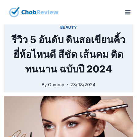
Skip
to
content
BEAUTY
รีวิว 5 อันดับ ดินสอเขียนคิ้ว
ยี่ห้อไหนดี สีชัด เส้นคม ติด
ทนนาน ฉบับปี 2024
By
Gummy
23/08/2024