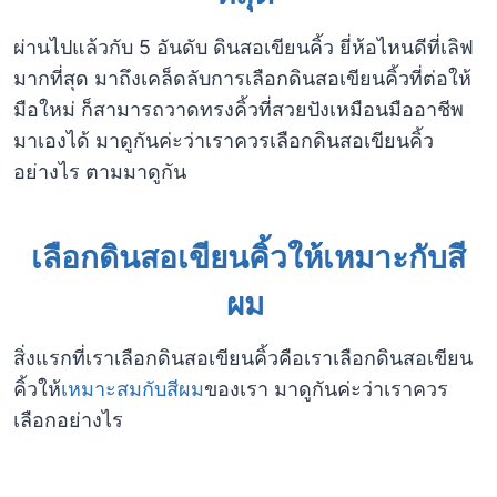
ผ่านไปแล้วกับ 5 อันดับ ดินสอเขียนคิ้ว ยี่ห้อไหนดีที่เลิฟ
มากที่สุด มาถึงเคล็ดลับการเลือกดินสอเขียนคิ้วที่ต่อให้
มือใหม่ ก็สามารถวาดทรงคิ้วที่สวยปังเหมือนมืออาชีพ
มาเองได้ มาดูกันค่ะว่าเราควรเลือกดินสอเขียนคิ้ว
อย่างไร ตามมาดูกัน
เลือกดินสอเขียนคิ้วให้เหมาะกับสี
ผม
สิ่งแรกที่เราเลือกดินสอเขียนคิ้วคือเราเลือกดินสอเขียน
คิ้วให้
เหมาะสมกับสีผม
ของเรา มาดูกันค่ะว่าเราควร
เลือกอย่างไร