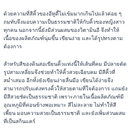
ด้วยความที่สีคิ้วของอีทูดี้ไม่เข้มมากเกินไปแล้วค่อย ๆ
ถมทับจึงมอบความเป็นธรรมชาติให้กับคิ้วของหญิงสาว
ทุกคน นอกจากนี้ยังมีส่วนผสมของวิตามินอี จึงทำให้
เนื้อของผลิตภัณฑ์นุ่มขึ้น เขียนง่าย และได้รูปทรงตาม
ต้องการ
สำหรับสีของดินสอเขียนคิ้วแท่งนี้ให้เส้นที่คม มีปลายตัด
รูปสามเหลี่ยมจึงช่วยทำให้คิ้วสวยเฉียบคม มีสีคิ้วที่
สม่ำเสมอ อีกทั้งยังเขียนง่ายลื่นมือ เขียนได้ง่ายจึง
สามารถปรับแต่งทรงคิ้วให้สวยตามที่ใจต้องการ แถมยัง
มีสีสวยชัดเป็นธรรมชาติ เพราะภายในเนื้อผลิตภัณฑ์มี
อุณหภูมิที่ค่อนข้างพอเหมาะ สีไม่ละลาย ไม่ทำให้สี
เพี้ยน มอบความสวยเป็นธรรมชาติ และยังเพิ่มส่วนผสม
ที่เป็นสกินแคร์