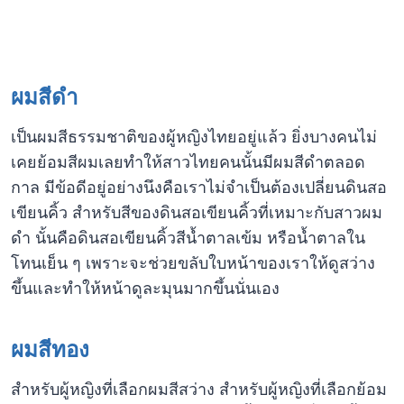
ผมสีดำ
เป็นผมสีธรรมชาติของผู้หญิงไทยอยู่แล้ว ยิ่งบางคนไม่
เคยย้อมสีผมเลยทำให้สาวไทยคนนั้นมีผมสีดำตลอด
กาล มีข้อดีอยู่อย่างนึงคือเราไม่จำเป็นต้องเปลี่ยนดินสอ
เขียนคิ้ว สำหรับสีของดินสอเขียนคิ้วที่เหมาะกับสาวผม
ดำ นั้นคือดินสอเขียนคิ้วสีน้ำตาลเข้ม หรือน้ำตาลใน
โทนเย็น ๆ เพราะจะช่วยขลับใบหน้าของเราให้ดูสว่าง
ขึ้นและทำให้หน้าดูละมุนมากขึ้นนั่นเอง
ผมสีทอง
สำหรับผู้หญิงที่เลือกผมสีสว่าง สำหรับผู้หญิงที่เลือกย้อม