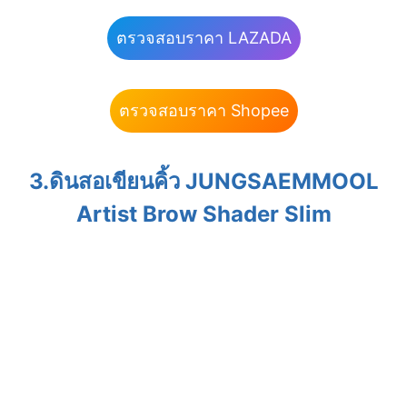
ตรวจสอบราคา LAZADA
ตรวจสอบราคา Shopee
3.ดินสอเขียนคิ้ว JUNGSAEMMOOL
Artist Brow Shader Slim