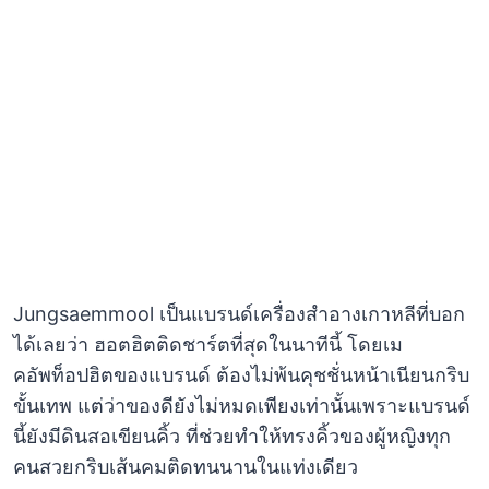
Jungsaemmool เป็นแบรนด์เครื่องสำอางเกาหลีที่บอก
ได้เลยว่า ฮอตฮิตติดชาร์ตที่สุดในนาทีนี้ โดยเม
คอัพท็อปฮิตของแบรนด์ ต้องไม่พ้นคุชชั่นหน้าเนียนกริบ
ขั้นเทพ แต่ว่าของดียังไม่หมดเพียงเท่านั้นเพราะแบรนด์
นี้ยังมีดินสอเขียนคิ้ว ที่ช่วยทำให้ทรงคิ้วของผู้หญิงทุก
คนสวยกริบเส้นคมติดทนนานในแท่งเดียว