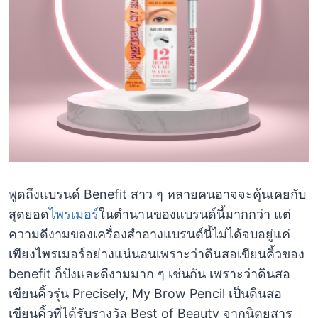
พูดถึงแบรนด์ Benefit สาว ๆ หลายคนอาจจะคุ้นเคยกับ
สุดยอด
ไพรเมอร์
ในตำนานของแบรนด์นี้มากกว่า แต่
ความดีงามของเครื่องสำอางแบรนด์นี้ไม่ได้จบอยู่แค่
เพียงไพรเมอร์อย่างแน่นอนเพราะว่าดินสอเขียนคิ้วของ
benefit ก็ปังและดีงามมาก ๆ เช่นกัน เพราะว่าดินสอ
เขียนคิ้วรุ่น Precisely, My Brow Pencil เป็นดินสอ
เขียนคิ้วที่ได้รับรางวัล Best of Beauty จากนิตยสาร