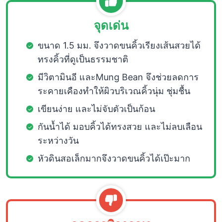
จุดเด่น
ขนาด 1.5 มม. จึงวาดขนคิ้วเรียงเส้นสวยได้
ทรงคิ้วที่ดูเป็นธรรมชาติ
มีวิตามินอี และMung Bean จึงช่วยลดการ
ระคายเคืองทำให้ผิวบริเวณคิ้วนุ่ม ชุ่มชื้น
เขียนง่าย และไม่จับตัวเป็นก้อน
กันน้ำได้ มอบคิ้วได้ทรงสวย และไม่ลบเลือน
ระหว่างวัน
หัวดินสอเล็กมากจึงวาดขนคิ้วได้เป๊ะมาก