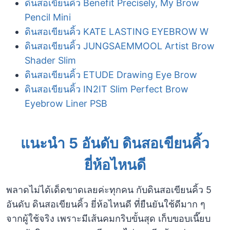
ดินสอเขียนคิ้ว Benefit Precisely, My Brow
Pencil Mini
ดินสอเขียนคิ้ว KATE LASTING EYEBROW W
ดินสอเขียนคิ้ว JUNGSAEMMOOL Artist Brow
Shader Slim
ดินสอเขียนคิ้ว ETUDE Drawing Eye Brow
ดินสอเขียนคิ้ว IN2IT Slim Perfect Brow
Eyebrow Liner PSB
แนะนำ 5 อันดับ ดินสอเขียนคิ้ว
ยี่ห้อไหนดี
พลาดไม่ได้เด็ดขาดเลยค่ะทุกคน กับดินสอเขียนคิ้ว 5
อันดับ ดินสอเขียนคิ้ว ยี่ห้อไหนดี ที่ยืนยันใช้ดีมาก ๆ
จากผู้ใช้จริง เพราะมีเส้นคมกริบขั้นสุด เก็บขอบเนี๊ยบ