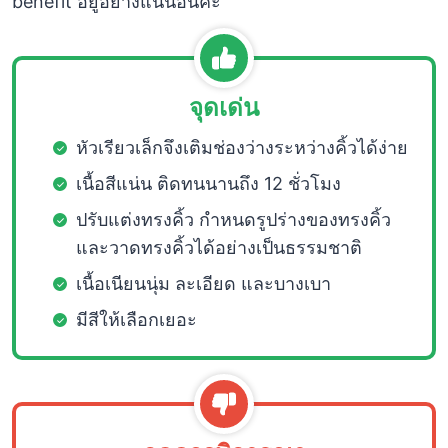
benefit อยู่อย่างแน่นอนค่ะ
จุดเด่น
หัวเรียวเล็กจึงเติมช่องว่างระหว่างคิ้วได้ง่าย
เนื้อสีแน่น ติดทนนานถึง 12 ชั่วโมง
ปรับแต่งทรงคิ้ว กำหนดรูปร่างของทรงคิ้ว
และวาดทรงคิ้วได้อย่างเป็นธรรมชาติ
เนื้อเนียนนุ่ม ละเอียด และบางเบา
มีสีให้เลือกเยอะ