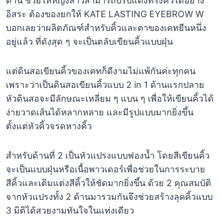
ด้าน ช่วยให้หญิงสาวสามารถปรับแต่งทรงคิ้วได้อย่าง
อิสระ ต้องของยกให้ KATE LASTING EYEBROW W
บอกเลยว่าผลิตภัณฑ์สำหรับคิ้วและตาของเคทยืนหนึ่ง
อยู่แล้ว ที่ดังสุด ๆ จะเป็นตลับเขียนคิ้วแบบฝุ่น
แต่ดินสอเขียนคิ้วของเคทก็ดีงามไม่แพ้กันค่ะทุกคน
เพราะว่าเป็นดินสอเขียนคิ้วแบบ 2 in 1 ด้านแรกปลาย
หัวดินสอจะมีลักษณะเหลี่ยม ๆ แบน ๆ เพื่อให้เขียนคิ้วได้
ง่ายวาดเส้นได้หลากหลาย และมีรูปแบบมากยิ่งขึ้น
ตั้งแต่หัวคิ้วจรดหางคิ้ว
สำหรับด้านที่ 2 เป็นหัวแปรงแบบฟองน้ำ โดยสีเขียนคิ้ว
จะเป็นแบบฝุ่นหรือเนื้อพาวเดอร์เพื่อช่วยในการระบาย
สีคิ้วและเติมแต่งสีคิ้วให้ชัดมากยิ่งขึ้น ด้วย 2 คุณสมบัติ
จากหัวแปรงทั้ง 2 ด้านมารวมกันจึงช่วยสร้างลุคคิ้วแบบ
3 มิติได้สวยงามทันใจในแท่งเดียว