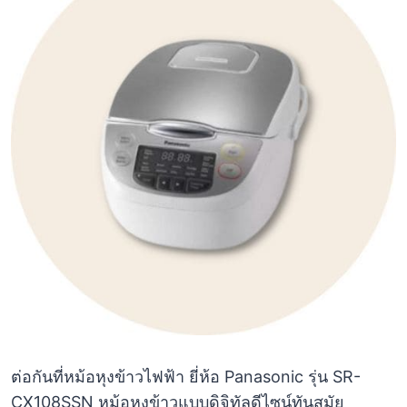
ต่อกันที่หม้อหุงข้าวไฟฟ้า ยี่ห้อ Panasonic รุ่น SR-
CX108SSN หม้อหุงข้าวแบบดิจิทัลดีไซน์ทันสมัย