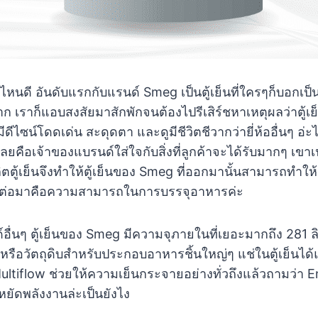
่ห้อไหนดี อันดับแรกกับแรนด์ Smeg เป็นตู้เย็นที่ใครๆก็บอกเป็
าก เราก็แอบสงสัยมาสักพักจนต้องไปรีเสิร์ชหาเหตุผลว่าตู้เย
ีดีไซน์โดดเด่น สะดุดตา และดูมีชีวิตชีวากว่ายี่ห้ออื่นๆ อ
เลยคือเจ้าของแบรนด์ใส่ใจกับสิ่งที่ลูกค้าจะได้รับมากๆ เขาเน้
ตตู้เย็นจึงทำให้ตู้เย็นของ Smeg ที่ออกมานั้นสามารถทำให
ับต่อมาคือความสามารถในการบรรจุอาหารค่ะ
ด์อื่นๆ ตู้เย็นของ Smeg มีความจุภายในที่เยอะมากถึง 281 ลิต
ือวัตถุดิบสำหรับประกอบอาหารชิ้นใหญ่ๆ แช่ในตู้เย็นได้
ltiflow ช่วยให้ความเย็นกระจายอย่างทั่วถึงแล้วถามว่า E
ยัดพลังงานล่ะเป็นยังไง