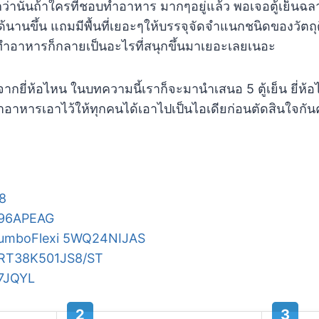
กว่านั้นถ้าใครที่ชอบทำอาหาร มากๆอยู่แล้ว พอเจอตู้เย็นฉลา
นขึ้น แถมมีพื้นที่เยอะๆให้บรรจุจัดจำแนกชนิดของวัตถุด
ำอาหารก็กลายเป็นอะไรที่สนุกขึ้นมาเยอะเลยเนอะ
 จากยี่ห้อไหน ในบทความนี้เราก็จะมานำเสนอ 5 ตู้เย็น ยี่ห้อ
าหารเอาไว้ให้ทุกคนได้เอาไปเป็นไอเดียก่อนตัดสินใจกันค
28
FN96APEAG
่น JumboFlexi 5WQ24NIJAS
่น RT38K501JS8/ST
57JQYL