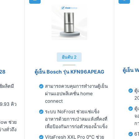
อันดับ 2
ตู้เย็น
B28
ตู้เย็น Bosch รุ่น KFN96APEAG
ช้ผลิตมี
สามารถควบคุมการทำงานตู้เย็น
ตู
ผ่านแอปพลิเคชั่น home
20
connect
9.93 คิว
ตู
ระบบ NoFrost ช่วยแช่แข็ง
จอ
อาหารด้วยการเป่าลมแห้งที่คงที่
low ช่วย
กา
เพื่อป้องกันการก่อตัวของน้ำแข็ง
งทั่วถึง
6T
VitaFresh XXL Pro 0°C ช่วย