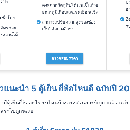
งงาน
ปร
คงสภาพวัตถุดิบได้นานขึ้นด้วย
อ
อุณหภูมิเกือบแตะจุดเยือกเเข็ง
 ชั่วโมง
Ze
สามารถปรับความสูงของช่อง
ร
 ลิตรช่วย
เก็บได้อย่างอิสระ
งหวานได้
ตรวจสอบราคา
ิว
แนะนำ 5 ตู้เย็น ยี่ห้อไหนดี
ฉบับปี 2
ามีตู้เย็นยี่ห้ออะไร รุ่นไหนบ้างตรงส่วนสารบัญมาแล้ว แต่
ั้นเราไปดูกันเลย