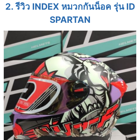
2. รีวิว INDEX หมวกกันน็อค รุ่น ID
SPARTAN