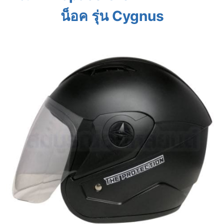
น็อค รุ่น Cygnus