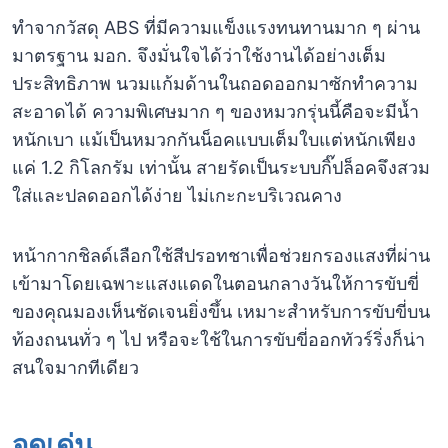
ทำจากวัสดุ ABS ที่มีความแข็งแรงทนทานมาก ๆ ผ่าน
มาตรฐาน มอก. จึงมั่นใจได้ว่าใช้งานได้อย่างเต็ม
ประสิทธิภาพ นวมแก้มด้านในถอดออกมาซักทำความ
สะอาดได้ ความพิเศษมาก ๆ ของหมวกรุ่นนี้คือจะมีน้ำ
หนักเบา แม้เป็นหมวกกันน็อคแบบเต็มใบแต่หนักเพียง
แค่ 1.2 กิโลกรัม เท่านั้น สายรัดเป็นระบบกิ๊ปล็อคจึงสวม
ใส่และปลดออกได้ง่าย ไม่เกะกะบริเวณคาง
หน้ากากชิลด์เลือกใช้สีปรอทชาเพื่อช่วยกรองแสงที่ผ่าน
เข้ามาโดยเฉพาะแสงแดดในตอนกลางวันให้การขับขี่
ของคุณมองเห็นชัดเจนยิ่งขึ้น เหมาะสำหรับการขับขี่บน
ท้องถนนทั่ว ๆ ไป หรือจะใช้ในการขับขี่ออกทัวร์ริ่งก็น่า
สนใจมากทีเดียว
จุดเด่น