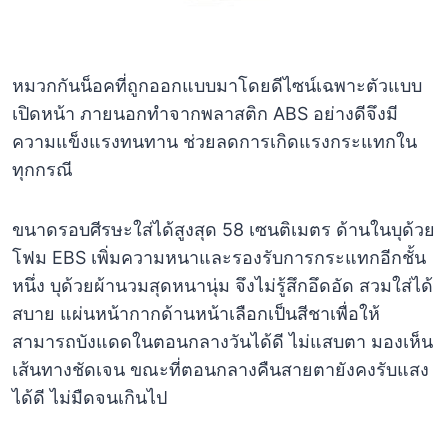
หมวกกันน็อคที่ถูกออกแบบมาโดยดีไซน์เฉพาะตัวแบบ
เปิดหน้า ภายนอกทำจากพลาสติก ABS อย่างดีจึงมี
ความแข็งแรงทนทาน ช่วยลดการเกิดแรงกระแทกใน
ทุกกรณี
ขนาดรอบศีรษะใส่ได้สูงสุด 58 เซนติเมตร ด้านในบุด้วย
โฟม EBS เพิ่มความหนาและรองรับการกระแทกอีกชั้น
หนึ่ง บุด้วยผ้านวมสุดหนานุ่ม จึงไม่รู้สึกอึดอัด สวมใส่ได้
สบาย แผ่นหน้ากากด้านหน้าเลือกเป็นสีชาเพื่อให้
สามารถบังแดดในตอนกลางวันได้ดี ไม่แสบตา มองเห็น
เส้นทางชัดเจน ขณะที่ตอนกลางคืนสายตายังคงรับแสง
ได้ดี ไม่มืดจนเกินไป