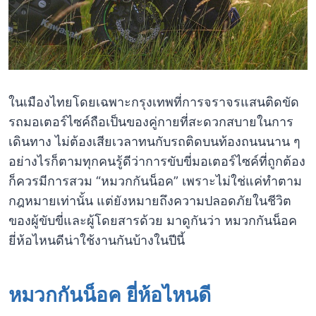
ในเมืองไทยโดยเฉพาะกรุงเทพที่การจราจรแสนติดขัด
รถมอเตอร์ไซค์ถือเป็นของคู่กายที่สะดวกสบายในการ
เดินทาง ไม่ต้องเสียเวลาทนกับรถติดบนท้องถนนนาน ๆ
อย่างไรก็ตามทุกคนรู้ดีว่าการขับขี่มอเตอร์ไซค์ที่ถูกต้อง
ก็ควรมีการสวม “หมวกกันน็อค” เพราะไม่ใช่แค่ทำตาม
กฎหมายเท่านั้น แต่ยังหมายถึงความปลอดภัยในชีวิต
ของผู้ขับขี่และผู้โดยสารด้วย มาดูกันว่า หมวกกันน็อค
ยี่ห้อไหนดีน่าใช้งานกันบ้างในปีนี้
หมวกกันน็อค ยี่ห้อไหนดี