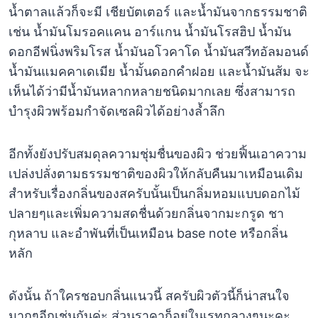
น้ำตาลแล้วก็จะมี เชียบัตเตอร์ และน้ำมันจากธรรมชาติ
เช่น น้ำมันโมรอคแคน อาร์แกน น้ำมันโรสฮิป น้ำมัน
ดอกอีฟนิ่งพริมโรส น้ำมันอโวคาโด น้ำมันสวีทอัลมอนด์
น้ำมันแมคคาเดเมีย น้ำมั้นดอกคำฝอย และน้ำมันส้ม จะ
เห็นได้ว่ามีน้ำมันหลากหลายชนิดมากเลย ซึ่งสามารถ
บำรุงผิวพร้อมกำจัดเซลผิวได้อย่างล้ำลึก
อีกทั้งยังปรับสมดุลความชุ่มชื่นของผิว ช่วยฟิ้นเอาความ
เปล่งปลั่งตามธรรมชาติของผิวให้กลับคืนมาเหมือนเดิม
สำหรับเรื่องกลิ่นของสครับนั้นเป็นกลิ่มหอมแบบดอกไม้
ปลายๆและเพิ่มความสดชื่นด้วยกลิ่นจากมะกรูด ชา
กุหลาบ และอำพันที่เป็นเหมือน base note หรือกลิ่น
หลัก
ดังนั้น ถ้าใครชอบกลิ่นแนวนี้ สครับผิวตัวนี้ก็น่าสนใจ
มากๆอีกเช่นกันค่ะ ส่วนราคาก็อยู่ในเรทกลางๆนะคะ