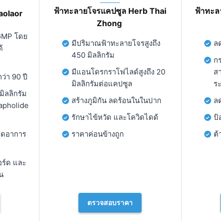
ฟ้าทะลายโจรแคปซูล Herb Thai
ฟ้าทะล
aolaor
Zhong
 GMP โดย
มีปริมาณฟ้าทะลายโจรสูงถึง
ล
้
450 มิลลิกรัม
กร
มีแอนโดรกราโฟไลด์สูงถึง 20
ส
่า 90 ปี
มิลลิกรัมต่อแคปซูล
ร
ิลลิกรัม
สร้างภูมิกัน ลดร้อนในในปาก
ล
apholide
รักษาไข้หวัด และโควิดไดด้
ป้
ลดอาการ
ราคาค่อนข้างถูก
ต
วอร์ด และ
น
ตรวจสอบราคา