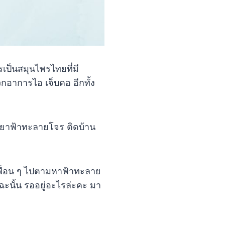
เป็นสมุนไพรไทยที่มี
อาการไอ เจ็บคอ อีกทั้ง
งมียาฟ้าทะลายโจร ติดบ้าน
าเพื่อน ๆ ไปตามหาฟ้าทะลาย
ฉะนั้น รออยู่อะไรล่ะคะ มา