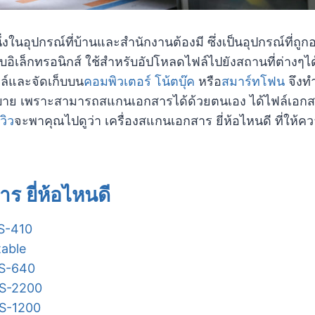
ึ่งในอุปกรณ์ที่บ้านและสำนักงานต้องมี ซึ่งเป็นอุปกรณ์ท
ิเล็กทรอนิกส์ ใช้สำหรับอัปโหลดไฟล์ไปยังสถานที่ต่างๆได้ง
ฟล์และจัดเก็บบน
คอมพิวเตอร์
โน้ตบุ๊ค
หรือ
สมาร์ทโฟน
จึงทำ
าย เพราะสามารถสแกนเอกสารได้ด้วยตนเอง ได้ไฟล์เอกสา
วิว
จะพาคุณไปดูว่า เครื่องสแกนเอกสาร ยี่ห้อไหนดี ที่ให้คว
ร ยี่ห้อไหนดี
S-410
table
DS-640
DS-2200
DS-1200