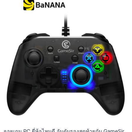
จอยเกม PC ยี่ห้อไหนดี อันดับรองสุดท้ายกับ GameSir