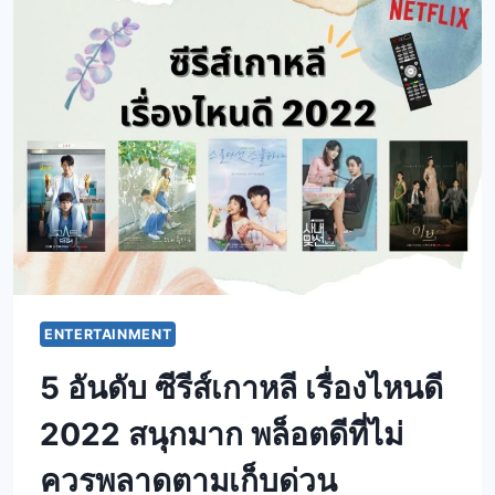
ENTERTAINMENT
5 อันดับ ซีรีส์เกาหลี เรื่องไหนดี
2022 สนุกมาก พล็อตดีที่ไม่
ควรพลาดตามเก็บด่วน