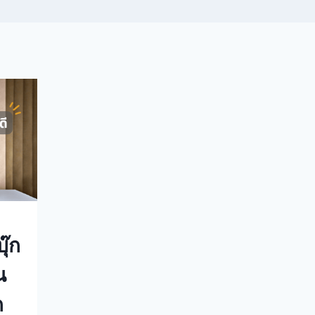
ุ๊ก
น
ก