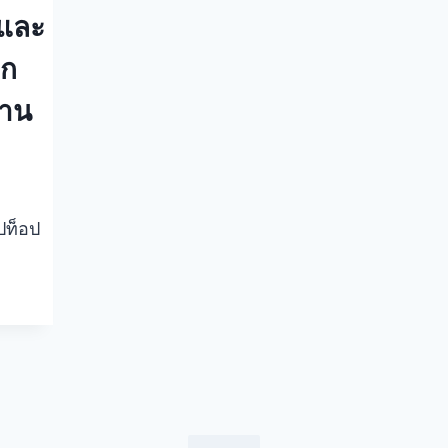
และ
าก
งาน
ปท็อป
…