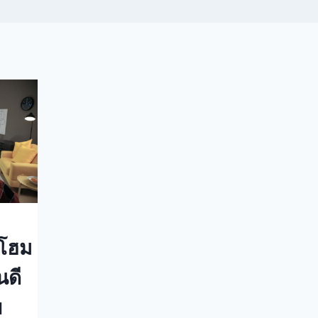
ดโฮม
นดี
ย